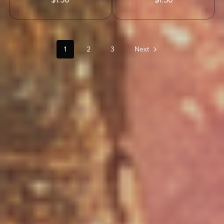
$1.50
$1.50
1
2
3
Next